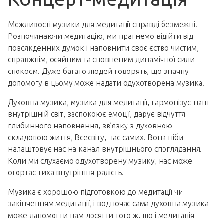
Можливості музики для медитації справді безмежні.
Розпочинаючи медитацію, ми прагнемо відійти від
повсякденних думок і наповнити своє єство чистим,
справжнім, осяйним та сповненим динамічної сили
спокоєм. Дуже багато людей говорять, що значну
допомогу в цьому може надати одухотворена музика.
Духовна музика, музика для медитації, гармонізує наш
внутрішній світ, заспокоює емоції, дарує відчуття
глибинного наповнення, зв’язку з духовною
складовою життя, Всесвіту, нас самих. Вона ніби
налаштовує нас на канал внутрішнього споглядання.
Коли ми слухаємо одухотворену музику, нас може
огортає тиха внутрішня радість.
Музика є хорошою підготовкою до медитації чи
закінченням медитації, і водночас сама духовна музика
може дапомогти нам досягти того ж, що і медитація –