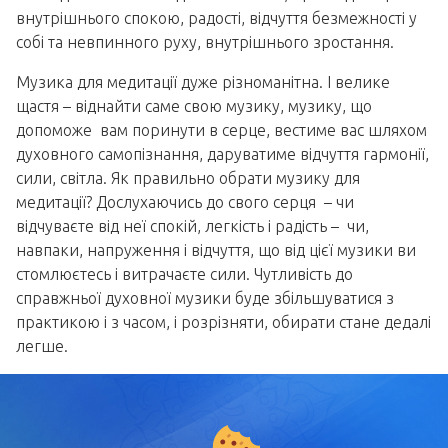
внутрішнього спокою, радості, відчуття безмежності у
собі та невпинного руху, внутрішнього зростання.
Музика для медитації дуже різноманітна. І велике
щастя – віднайти саме свою музику, музику, що
допоможе вам поринути в серце, вестиме вас шляхом
духовного самопізнання, даруватиме відчуття гармонії,
сили, світла. Як правильно обрати музику для
медитації? Дослухаючись до свого серця – чи
відчуваєте від неї спокій, легкість і радість – чи,
навпаки, напруження і відчуття, що від цієї музики ви
стомлюєтесь і витрачаєте сили. Чутливість до
справжньої духовної музики буде збільшуватися з
практикою і з часом, і розрізняти, обирати стане дедалі
легше.